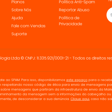
Planos
Política Anti-Spam
Sobre Nós
Reportar Abuso
Ajuda
Política de
Privacidade
Fale com Vendas
Suporte
ia Ltda © CNPJ: 11.335.921/0001-21 - Todos os direitos re
ao SPAM. Para isso, disponibilizamos
este espaço
para o recebi
 respeitando nosso código de ética para envio de mensagens por
obre mensagens que partiram da infraestrutura de envio da Maile
inhamento da mensagem sem a informações do cabeçalho ou do r
izmente, de desconsiderar a sua denúncia.
Clique aqui
, caso não s