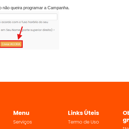
o não queira programar a Campanha.
Menu
Links Úteis
O
gr
Serviços
Termo de Uso
*N