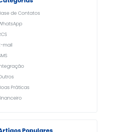
Categorias
Base de Contatos
WhatsApp
RCS
E-mail
SMS
Integração
Outros
Boas Práticas
Financeiro
Artigos Populares